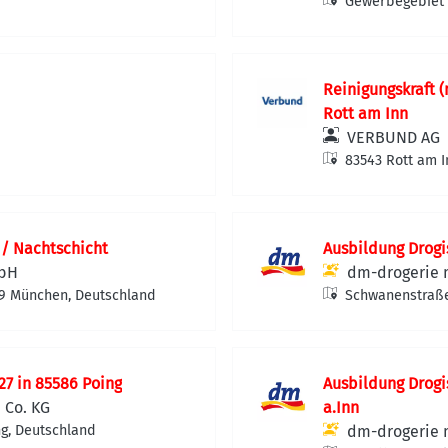
Gewerbegebiet 
14, 85609 Asch
Reinigungskraft (
Rott am Inn
VERBUND AG
83543 Rott am I
 / Nachtschicht
Ausbildung Drogi
mbH
dm-drogerie 
29 München, Deutschland
Schwanenstraße
27 in 85586 Poing
Ausbildung Drogi
 Co. KG
a.Inn
ng, Deutschland
dm-drogerie 