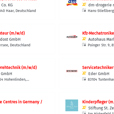
 Co. KG
dm-drogerie 
540 Haar, Deutschland
Hans-Stießberg
nteur (m/w/d)
Kfz-Mechatronike
üdost GmbH
Autohaus Mar
rsee, Deutschland
Poinger Str. 9,
rehtechnik (m/w/d)
Servicetechniker
k GmbH
Eder GmbH
664 Hohenlinden,
83104 Tuntenha
re Centres in Germany /
Kinderpfleger (m
Stiftung St. 
Am Hirtenfeld 1