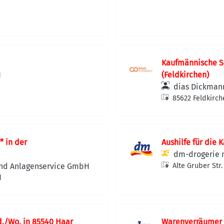
Kaufmännische S
H
(Feldkirchen)
dias Dickman
85622 Feldkirch
* in der
Aushilfe für die 
dm-drogerie 
und Anlagenservice GmbH
Alte Gruber Str
d
./Wo. in 85540 Haar
Warenverräumer 