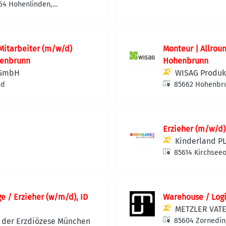
Deutschland
664 Hohenlinden,
Mitarbeiter (m/w/d)
Monteur | Allrou
henbrunn
Hohenbrunn
 GmbH
WISAG Produk
nd
85662 Hohenbru
Erzieher (m/w/d)
Kinderland 
85614 Kirchsee
 / Erzieher (w/m/d), ID
Warehouse / Logi
METZLER VAT
e der Erzdiözese München
85604 Zornedin