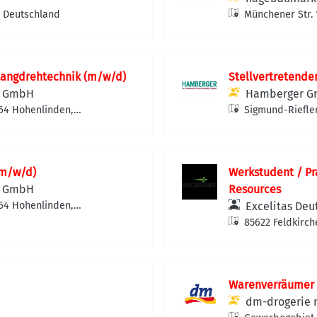
, Deutschland
Münchener Str. 
angdrehtechnik (m/w/d)
Stellvertretende
k GmbH
Hamberger G
664 Hohenlinden,
Sigmund-Riefle
(m/w/d)
Werkstudent / P
k GmbH
Resources
664 Hohenlinden,
Excelitas De
85622 Feldkirch
Warenverräumer 
dm-drogerie 