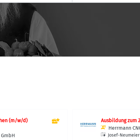
hen (m/w/d)
Ausbildung zum 
Herrmann CN
k GmbH
Josef-Neumeier