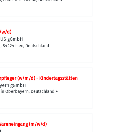
/w/d)
PLUS gGmbH
, 84424 Isen, Deutschland
rpfleger (w/m/d) - Kindertagsstätten
Bayern gGmbH
 in Oberbayern, Deutschland
+
 Wareneingang (m/w/d)
t