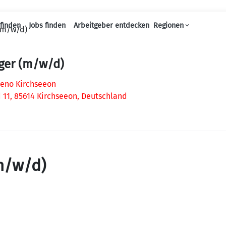
finden
Jobs finden
Arbeitgeber entdecken
Regionen
(m/w/d)
Haupt-Navigation
ger (m/w/d)
 Zeno Kirchseeon
 11, 85614 Kirchseeon, Deutschland
m/w/d)