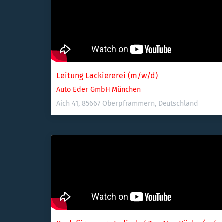
Leitung Lackiererei (m/w/d)
Auto Eder GmbH München
Aich 41, 85667 Oberpframmern, Deutschland