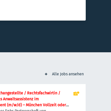
Alle Jobs ansehen
hangestellte / Rechtsfachwirtin /
ls Anwaltsassistenz im
nt (m/w/d) – München Vollzeit oder
unden/Woche · unbefristet · Privates
er Dahs Partnerschaft von