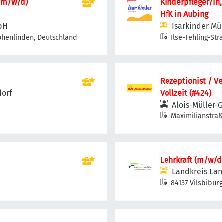
(m/w/d)
Kinderpfleger/in
HfK in Aubing
bH
Isarkinder Mü
ohenlinden, Deutschland
Ilse-Fehling-St
Rezeptionist / Ve
dorf
Vollzeit (#424)
Alois-Müller-
Maximilianstraß
Lehrkraft (m/w/d
Landkreis La
84137 Vilsbibur