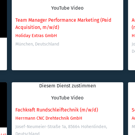
YouTube Video
Team Manager Performance Marketing (Paid 
A
Acquisition, m/w/d)
(
Holiday Extras GmbH
H
München, Deutschland
J
D
Diesem Dienst zustimmen
YouTube Video
Fachkraft Rundschleiftechnik (m/w/d)
S
Herrmann CNC Drehtechnik GmbH
A
Josef-Neumeier-Straße 1a, 85664 Hohenlinden, 
M
Deutschland