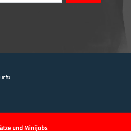
unft!
ätze und Minijobs