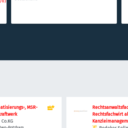
/d)
d
atisierungs-, MSR-
Rechtsanwaltsfac
raftwerk
Rechtsfachwirt a
 Co.KG
Kanzleimanageme
chen-Potzham,
Teilzeit ab 30 St
Redeker Selln