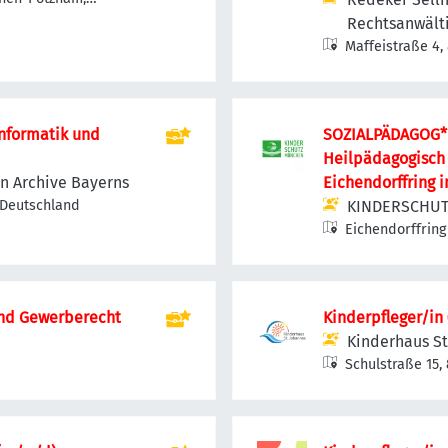
Baurecht und Ges
Rechtsanwält
Maffeistraße 4,
informatik und
SOZIALPÄDAGOG*I
Heilpädagogisch
en Archive Bayerns
Eichendorffring i
 Deutschland
KINDERSCHU
Eichendorffring
und Gewerberecht
Kinderpfleger/in
Kinderhaus St
Schulstraße 15
am Ammersee, 