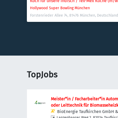
Koch für unsere Indisch / Tex-Mex Küche (m/w
Hollywood Super Bowling München
Forstenrieder Allee 74, 81476 München, Deutschlan
TopJobs
Meister*in / Facharbeiter*in Autom
oder Leittechnik für Biomasseheizk
BioEnergie Taufkirchen GmbH &
Lanzenhaarer Weg 2, 82024 Taufkir