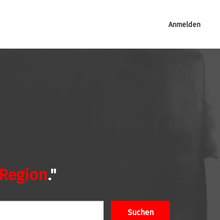
Anmelden
 Region
."
Suchen