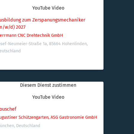
YouTube Video
usbildung zum Zerspanungsmechaniker 
m/w/d) 2027
errmann CNC Drehtechnik GmbH
osef-Neumeier-Straße 1a, 85664 Hohenlinden, 
eutschland
Diesem Dienst zustimmen
YouTube Video
ouschef
ugustiner Schützengarten, ASG Gastronomie GmbH
ünchen, Deutschland