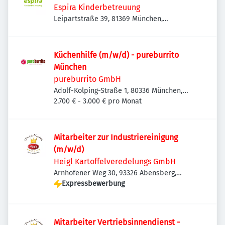
Espira Kinderbetreuung
Leipartstraße 39, 81369 München,
Deutschland
Küchenhilfe (m/w/d) - pureburrito
München
pureburrito GmbH
Adolf-Kolping-Straße 1, 80336 München,
Deutschland
2.700 € - 3.000 € pro Monat
Mitarbeiter zur Industriereinigung
(m/w/d)
Heigl Kartoffelveredelungs GmbH
Arnhofener Weg 30, 93326 Abensberg,
Deutschland
Expressbewerbung
Mitarbeiter Vertriebsinnendienst -