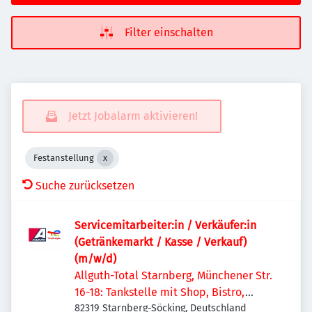
Filter einschalten
Jetzt Jobalarm aktivieren!
Festanstellung
Suche zurücksetzen
Servicemitarbeiter:in / Verkäufer:in
(Getränkemarkt / Kasse / Verkauf)
(m/w/d)
Allguth-Total Starnberg, Münchener Str.
16-18: Tankstelle mit Shop, Bistro,
Getränkemarkt, Waschstraße
82319 Starnberg-Söcking, Deutschland