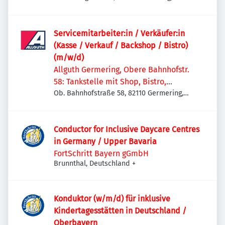
Deutschland
Servicemitarbeiter:in / Verkäufer:in
(Kasse / Verkauf / Backshop / Bistro)
(m/w/d)
Allguth Germering, Obere Bahnhofstr.
58: Tankstelle mit Shop, Bistro,
Getränkemarkt
Ob. Bahnhofstraße 58, 82110 Germering,
Deutschland
Conductor for Inclusive Daycare Centres
in Germany / Upper Bavaria
FortSchritt Bayern gGmbH
Brunnthal, Deutschland
+
Konduktor (w/m/d) für inklusive
Kindertagesstätten in Deutschland /
Oberbayern