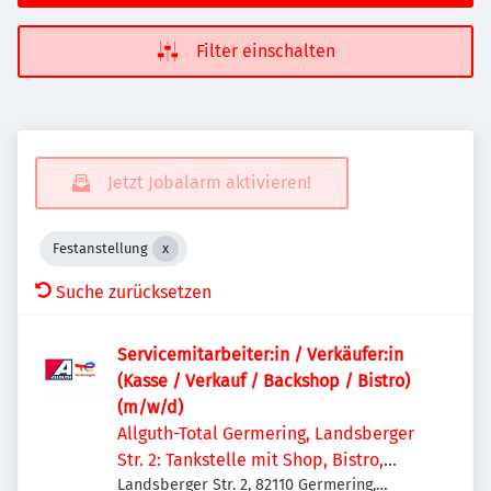
Filter einschalten
Jetzt Jobalarm aktivieren!
Festanstellung
Suche zurücksetzen
Servicemitarbeiter:in / Verkäufer:in
(Kasse / Verkauf / Backshop / Bistro)
(m/w/d)
Allguth-Total Germering, Landsberger
Str. 2: Tankstelle mit Shop, Bistro,
Getränkemarkt, Waschstraße
Landsberger Str. 2, 82110 Germering,