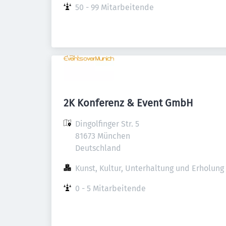
50 - 99 Mitarbeitende
2K Konferenz & Event GmbH
Dingolfinger Str. 5

81673 München

Deutschland
Kunst, Kultur, Unterhaltung und Erholung
0 - 5 Mitarbeitende