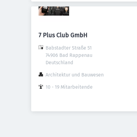
7 Plus Club GmbH
Babstadter Straße 51

74906 Bad Rappenau

Deutschland
Architektur und Bauwesen
10 - 19 Mitarbeitende