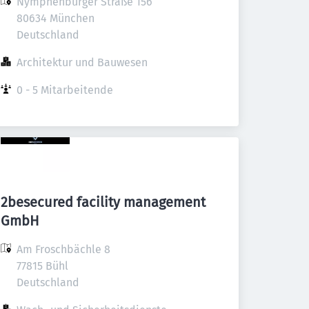
Nymphenburger Straße 156

80634 München

Deutschland
Architektur und Bauwesen
0 - 5 Mitarbeitende
2besecured facility management
GmbH
Am Froschbächle 8

77815 Bühl

Deutschland