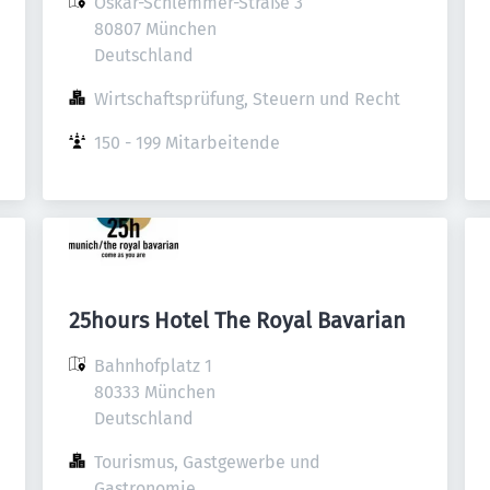
Oskar-Schlemmer-Straße 3

80807 München

Deutschland
Wirtschaftsprüfung, Steuern und Recht
150 - 199 Mitarbeitende
25hours Hotel The Royal Bavarian
Bahnhofplatz 1

80333 München

Deutschland
Tourismus, Gastgewerbe und 
Gastronomie