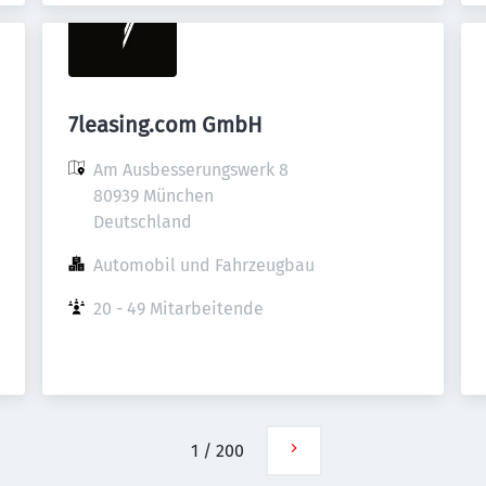
7leasing.com GmbH
Am Ausbesserungswerk 8

80939 München

Deutschland
Automobil und Fahrzeugbau
20 - 49 Mitarbeitende
1
/
200