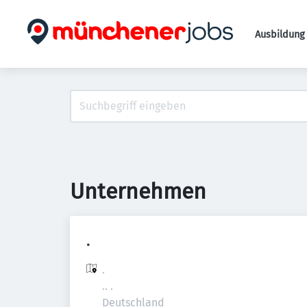
Ausbildung 
Unternehmen
.
.

.. .

Deutschland