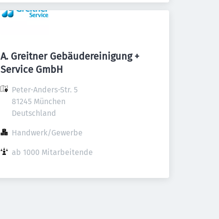
A. Greitner Gebäudereinigung +
Service GmbH
Peter-Anders-Str. 5

81245 München

Deutschland
Handwerk/Gewerbe
ab 1000 Mitarbeitende