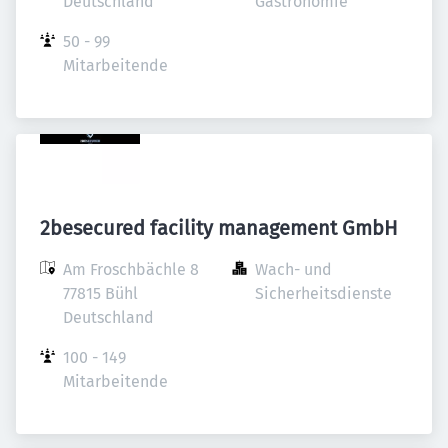
Deutschland
Gastronomie
50 - 99 
Mitarbeitende
2besecured facility management GmbH
Am Froschbächle 8

Wach- und 
77815 Bühl

Sicherheitsdienste
Deutschland
100 - 149 
Mitarbeitende