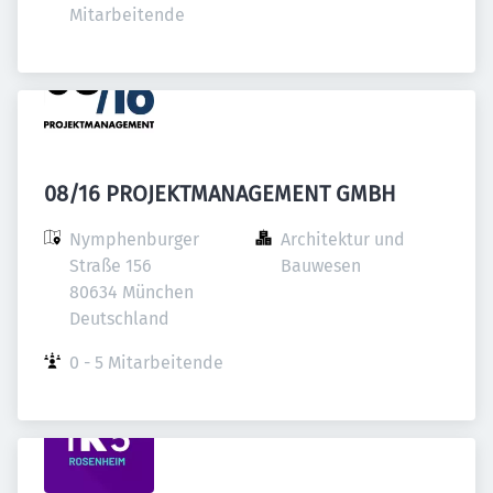
Mitarbeitende
08/16 PROJEKTMANAGEMENT GMBH
Nymphenburger 
Architektur und 
Straße 156

Bauwesen
80634 München

Deutschland
0 - 5 Mitarbeitende