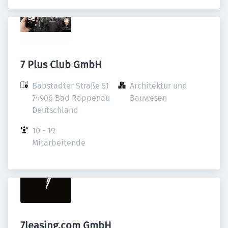
7 Plus Club GmbH
Babstadter Straße 51

Architektur und 
74906 Bad Rappenau

Bauwesen
Deutschland
10 - 19 
Mitarbeitende
7leasing.com GmbH