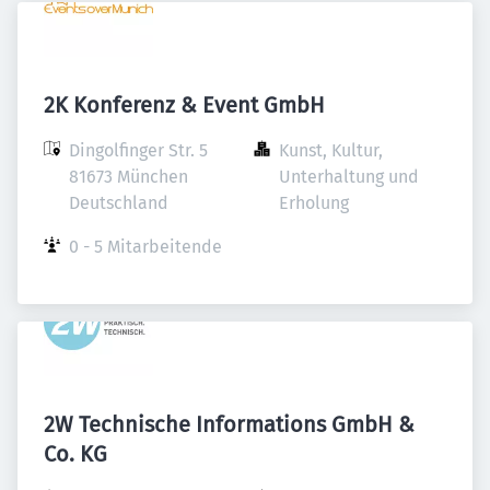
2K Konferenz & Event GmbH
Dingolfinger Str. 5

Kunst, Kultur, 
81673 München

Unterhaltung und 
Deutschland
Erholung
0 - 5 Mitarbeitende
2W Technische Informations GmbH &
Co. KG