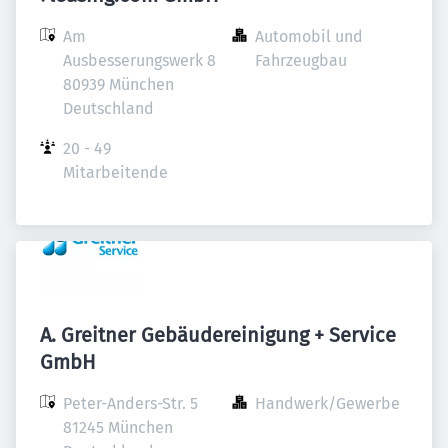
Am 
Automobil und 
Ausbesserungswerk 8

Fahrzeugbau
80939 München

Deutschland
20 - 49 
Mitarbeitende
A. Greitner Gebäudereinigung + Service
GmbH
Peter-Anders-Str. 5

Handwerk/Gewerbe
81245 München
