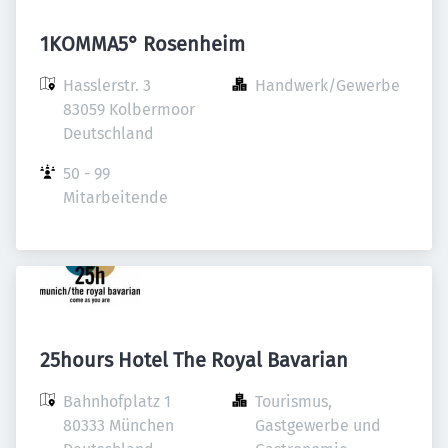
1KOMMA5° Rosenheim
Hasslerstr. 3

Handwerk/Gewerbe
83059 Kolbermoor

Deutschland
50 - 99 
Mitarbeitende
25hours Hotel The Royal Bavarian
Bahnhofplatz 1

Tourismus, 
80333 München

Gastgewerbe und 