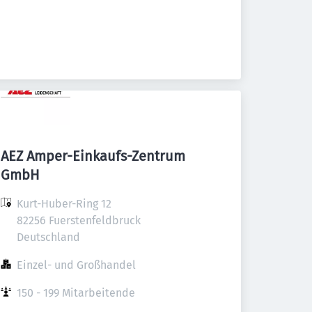
AEZ Amper-Einkaufs-Zentrum
GmbH
Kurt-Huber-Ring 12

82256 Fuerstenfeldbruck

Deutschland
Einzel- und Großhandel
150 - 199 Mitarbeitende