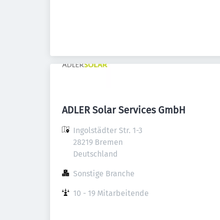
ADLER Solar Services GmbH
Ingolstädter Str. 1-3

28219 Bremen

Deutschland
Sonstige Branche
10 - 19 Mitarbeitende