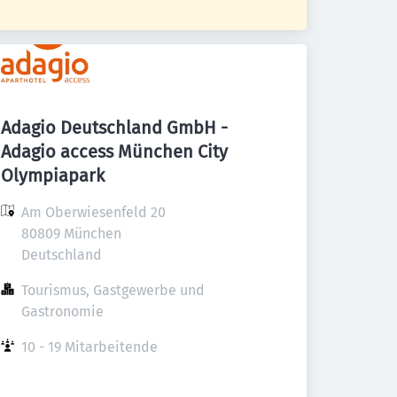
Adagio Deutschland GmbH -
Adagio access München City
Olympiapark
Am Oberwiesenfeld 20

80809 München

Deutschland
Tourismus, Gastgewerbe und 
Gastronomie
10 - 19 Mitarbeitende