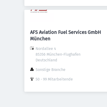
AFS Aviation Fuel Services GmbH
München
Nordallee 4

85356 München-Flughafen

Deutschland
Sonstige Branche
50 - 99 Mitarbeitende