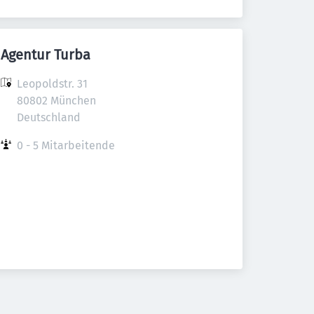
Agentur Turba
Leopoldstr. 31

80802 München

Deutschland
0 - 5 Mitarbeitende