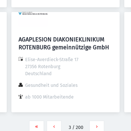
AGAPLESION DIAKONIEKLINIKUM
ROTENBURG gemeinnützige GmbH
Elise-Averdieck-Straße 17

27356 Rotenburg

Deutschland
Gesundheit und Soziales
ab 1000 Mitarbeitende
3
/
200