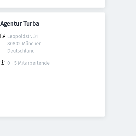
Agentur Turba
Leopoldstr. 31

80802 München

Deutschland
0 - 5 Mitarbeitende