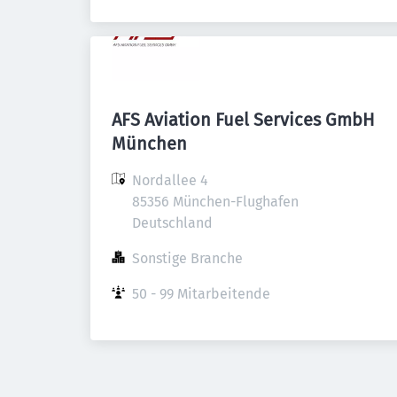
AFS Aviation Fuel Services GmbH
München
Nordallee 4

85356 München-Flughafen

Deutschland
Sonstige Branche
50 - 99 Mitarbeitende