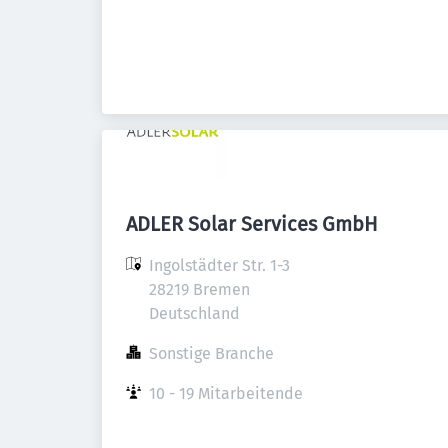
ADLER Solar Services GmbH
Ingolstädter Str. 1-3

28219 Bremen

Deutschland
Sonstige Branche
10 - 19 Mitarbeitende