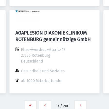
AGAPLESION DIAKONIEKLINIKUM
ROTENBURG gemeinnützige GmbH
Elise-Averdieck-Straße 17

27356 Rotenburg

Deutschland
Gesundheit und Soziales
ab 1000 Mitarbeitende
3
/
200