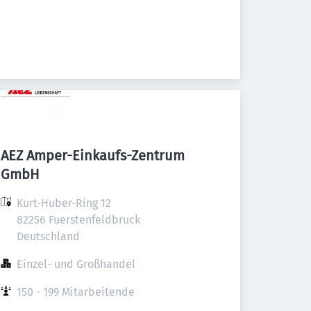
AEZ Amper-Einkaufs-Zentrum
GmbH
Kurt-Huber-Ring 12

82256 Fuerstenfeldbruck

Deutschland
Einzel- und Großhandel
150 - 199 Mitarbeitende