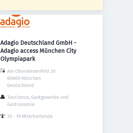
Adagio Deutschland GmbH -
Adagio access München City
Olympiapark
Am Oberwiesenfeld 20

80809 München

Deutschland
Tourismus, Gastgewerbe und 
Gastronomie
10 - 19 Mitarbeitende