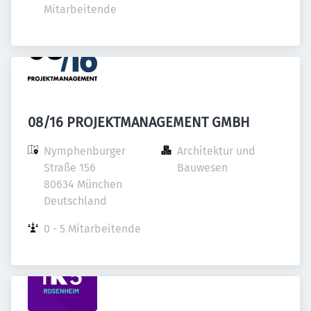
Mitarbeitende
08/16 PROJEKTMANAGEMENT GMBH
Nymphenburger 
Architektur und 
Straße 156

Bauwesen
80634 München

Deutschland
0 - 5 Mitarbeitende