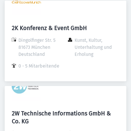
2K Konferenz & Event GmbH
Dingolfinger Str. 5

Kunst, Kultur, 
81673 München

Unterhaltung und 
Deutschland
Erholung
0 - 5 Mitarbeitende
2W Technische Informations GmbH &
Co. KG