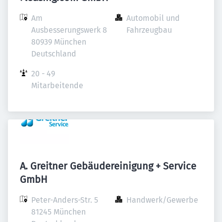
Am 
Automobil und 
Ausbesserungswerk 8

Fahrzeugbau
80939 München

Deutschland
20 - 49 
Mitarbeitende
A. Greitner Gebäudereinigung + Service
GmbH
Peter-Anders-Str. 5

Handwerk/Gewerbe
81245 München
