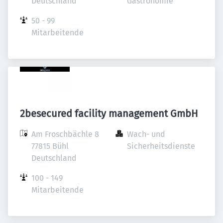
Deutschland
Gastronomie
50 - 99 
Mitarbeitende
2besecured facility management GmbH
Am Froschbächle 8

Wach- und 
77815 Bühl

Sicherheitsdienste
Deutschland
100 - 149 
Mitarbeitende