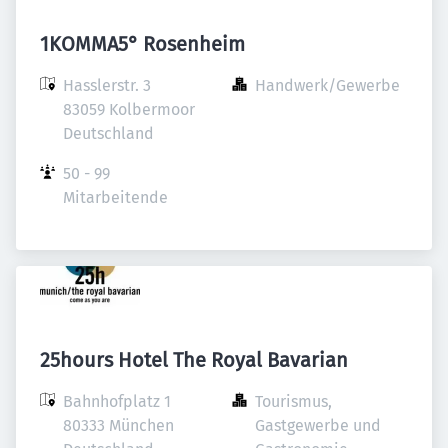
1KOMMA5° Rosenheim
Hasslerstr. 3

Handwerk/Gewerbe
83059 Kolbermoor

Deutschland
50 - 99 
Mitarbeitende
25hours Hotel The Royal Bavarian
Bahnhofplatz 1

Tourismus, 
80333 München

Gastgewerbe und 