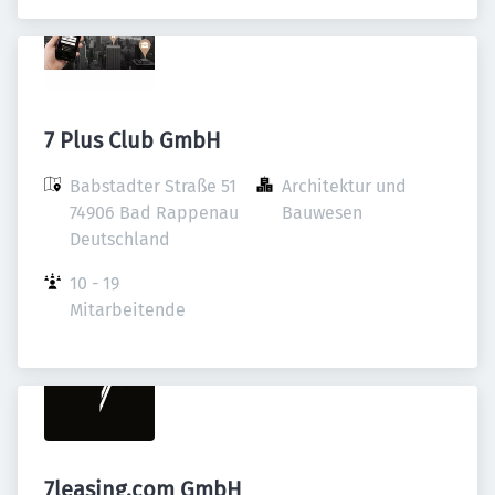
7 Plus Club GmbH
Babstadter Straße 51

Architektur und 
74906 Bad Rappenau

Bauwesen
Deutschland
10 - 19 
Mitarbeitende
7leasing.com GmbH