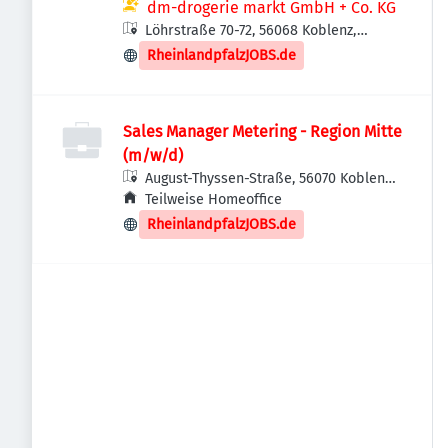
dm-drogerie markt GmbH + Co. KG
Löhrstraße 70-72, 56068 Koblenz,
Deutschland
RheinlandpfalzJOBS.de
Sales Manager Metering - Region Mitte
(m/w/d)
August-Thyssen-Straße, 56070 Koblenz,
Deutschland
Teilweise Homeoffice
RheinlandpfalzJOBS.de