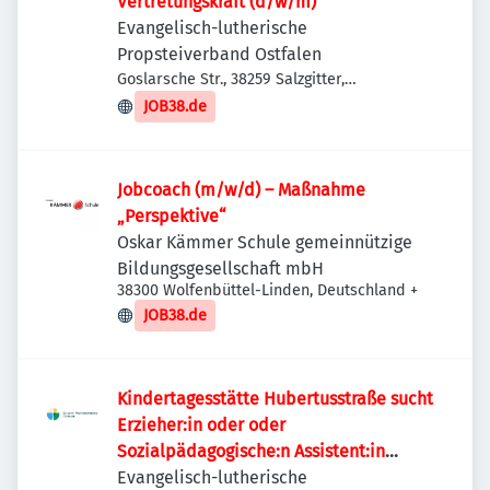
Vertretungskraft (d/w/m)
Evangelisch-lutherische
Propsteiverband Ostfalen
Goslarsche Str., 38259 Salzgitter,
Deutschland
JOB38.de
Jobcoach (m/w/d) – Maßnahme
„Perspektive“
Oskar Kämmer Schule gemeinnützige
Bildungsgesellschaft mbH
38300 Wolfenbüttel-Linden, Deutschland
+
JOB38.de
Kindertagesstätte Hubertusstraße sucht
Erzieher:in oder oder
Sozialpädagogische:n Assistent:in
(d/w/m)
Evangelisch-lutherische