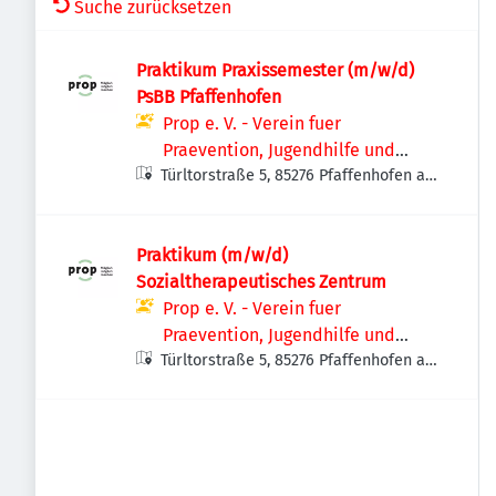
Suche zurücksetzen
Praktikum Praxissemester (m/w/d)
PsBB Pfaffenhofen
Prop e. V. - Verein fuer
Praevention, Jugendhilfe und
Türltorstraße 5, 85276 Pfaffenhofen an
Suchttherapie
der Ilm, Deutschland
Praktikum (m/w/d)
Sozialtherapeutisches Zentrum
Prop e. V. - Verein fuer
Praevention, Jugendhilfe und
Türltorstraße 5, 85276 Pfaffenhofen an
Suchttherapie
der Ilm, Deutschland