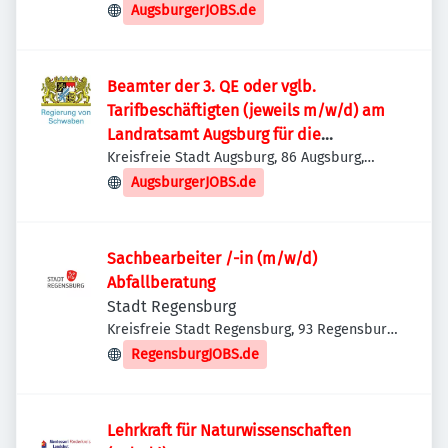
Deutschland
AugsburgerJOBS.de
Beamter der 3. QE oder vglb.
Tarifbeschäftigten (jeweils m/w/d) am
Landratsamt Augsburg für die
Sachbearbeitung Naturschutz, Jagd- und
Kreisfreie Stadt Augsburg, 86 Augsburg,
Deutschland
Fischereirecht
AugsburgerJOBS.de
Sachbearbeiter /-in (m/w/d)
Abfallberatung
Stadt Regensburg
Kreisfreie Stadt Regensburg, 93 Regensburg,
Deutschland
RegensburgJOBS.de
Lehrkraft für Naturwissenschaften