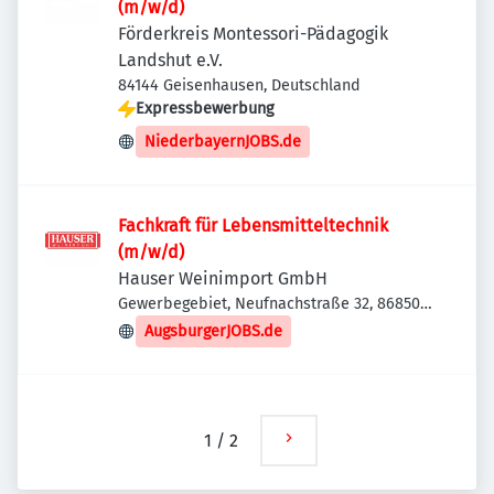
(m/w/d)
Förderkreis Montessori-Pädagogik
Landshut e.V.
84144 Geisenhausen, Deutschland
Expressbewerbung
NiederbayernJOBS.de
Fachkraft für Lebensmitteltechnik
(m/w/d)
Hauser Weinimport GmbH
Gewerbegebiet, Neufnachstraße 32, 86850
Fischach, Deutschland
AugsburgerJOBS.de
1
/
2