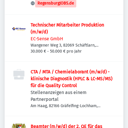
Deutschland
RegensburgJOBS.de
Technischer Mitarbeiter Produktion
(m/w/d)
EC-Sense GmbH
Wangener Weg 3, 82069 Schäftlarn,
Deutschland
30.000 € - 50.000 € pro Jahr
CTA / MTA / Chemielaborant (m/w/d) -
klinische Diagnostik (HPLC & LC-MS/MS)
für die Quality Control
Stellenanzeigen aus einem
Partnerportal
Am Haag, 82166 Gräfelfing-Lochham,
Deutschland
Beamter (m/w/d) der 2. QE für das