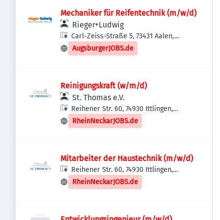
Mechaniker für Reifentechnik (m/w/d)
Rieger+Ludwig
Carl-Zeiss-Straße 5, 73431 Aalen,
Deutschland
AugsburgerJOBS.de
Reinigungskraft (w/m/d)
St. Thomas e.V.
Reihener Str. 60, 74930 Ittlingen,
Deutschland
RheinNeckarJOBS.de
Mitarbeiter der Haustechnik (m/w/d)
Reihener Str. 60, 74930 Ittlingen,
Deutschland
RheinNeckarJOBS.de
Entwicklungsingenieur (m/w/d)