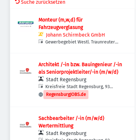
Suche zurücksetzen
Monteur (m,w,d) für
Fahrzeugverglasung
Johann Schirmbeck GmbH
Gewerbegebiet Westl. Traunreuter
Straße, Waldkraiburger Str. 8, 93073
Neutraubling, Deutschland
Architekt /-in bzw. Bauingenieur /-in
als Seniorprojektleiter/-in (m/w/d)
Stadt Regensburg
Kreisfreie Stadt Regensburg, 93
Regensburg, Deutschland
RegensburgJOBS.de
Sachbearbeiter /-in (m/w/d)
Wertermittlung
Stadt Regensburg