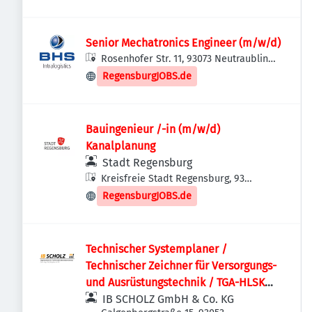
Senior Mechatronics Engineer (m/w/d)
Rosenhofer Str. 11, 93073 Neutraubling,
Deutschland
RegensburgJOBS.de
Bauingenieur /-in (m/w/d)
Kanalplanung
Stadt Regensburg
Kreisfreie Stadt Regensburg, 93
Regensburg, Deutschland
RegensburgJOBS.de
Technischer Systemplaner /
Technischer Zeichner für Versorgungs-
und Ausrüstungstechnik / TGA-HLSK
(m/w/d)
IB SCHOLZ GmbH & Co. KG