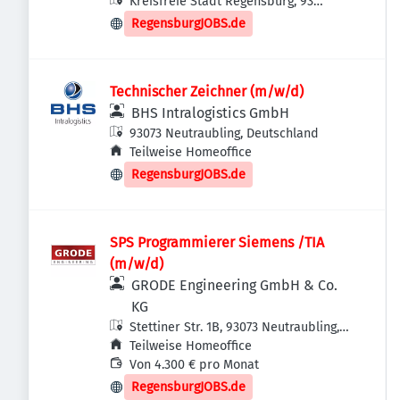
Kreisfreie Stadt Regensburg, 93
Regensburg, Deutschland
RegensburgJOBS.de
Technischer Zeichner (m/w/d)
BHS Intralogistics GmbH
93073 Neutraubling, Deutschland
Teilweise Homeoffice
RegensburgJOBS.de
SPS Programmierer Siemens /TIA
(m/w/d)
GRODE Engineering GmbH & Co.
KG
Stettiner Str. 1B, 93073 Neutraubling,
Deutschland
Teilweise Homeoffice
Von 4.300 € pro Monat
RegensburgJOBS.de