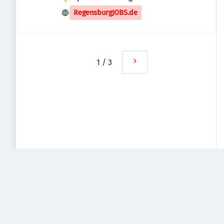
RegensburgJOBS.de
1
/
3