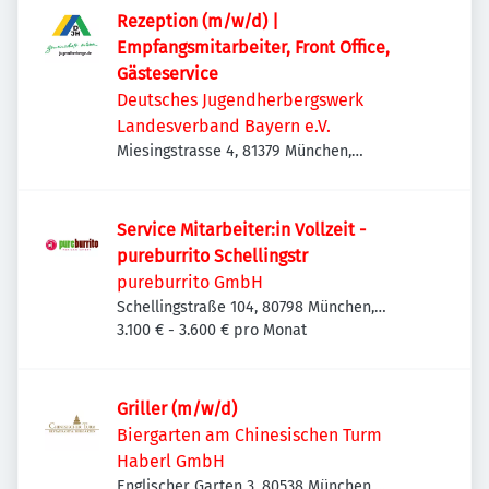
Rezeption (m/w/d) |
Empfangsmitarbeiter, Front Office,
Gästeservice
Deutsches Jugendherbergswerk
Landesverband Bayern e.V.
Miesingstrasse 4, 81379 München,
Deutschland
Service Mitarbeiter:in Vollzeit -
pureburrito Schellingstr
pureburrito GmbH
Schellingstraße 104, 80798 München,
Deutschland
3.100 € - 3.600 € pro Monat
Griller (m/w/d)
Biergarten am Chinesischen Turm
Haberl GmbH
Englischer Garten 3, 80538 München,