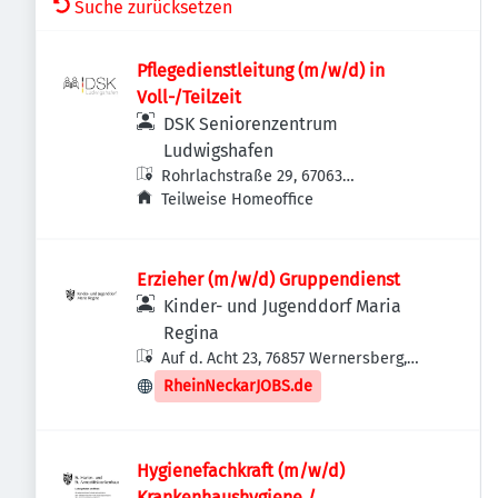
Suche zurücksetzen
Pflegedienstleitung (m/w/d) in
Voll-/Teilzeit
DSK Seniorenzentrum
Ludwigshafen
Rohrlachstraße 29, 67063
Ludwigshafen am Rhein, Deutschland
Teilweise Homeoffice
Erzieher (m/w/d) Gruppendienst
Kinder- und Jugenddorf Maria
Regina
Auf d. Acht 23, 76857 Wernersberg,
Deutschland
RheinNeckarJOBS.de
Hygienefachkraft (m/w/d)
Krankenhaushygiene /