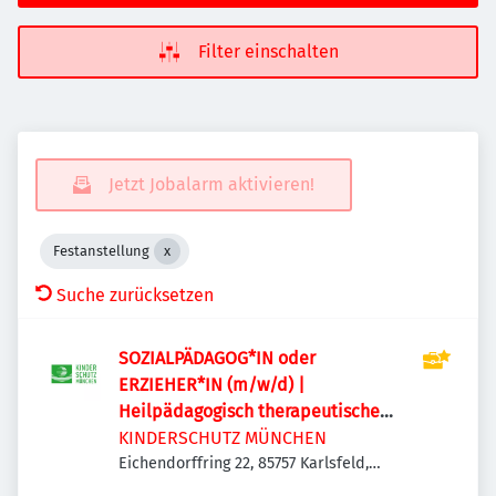
Filter einschalten
Jetzt Jobalarm aktivieren!
Festanstellung
Suche zurücksetzen
SOZIALPÄDAGOG*IN oder
ERZIEHER*IN (m/w/d) |
Heilpädagogisch therapeutische
Wohngruppe Eichendorffring in
KINDERSCHUTZ MÜNCHEN
Karlsfeld | #47111
Eichendorffring 22, 85757 Karlsfeld,
Deutschland