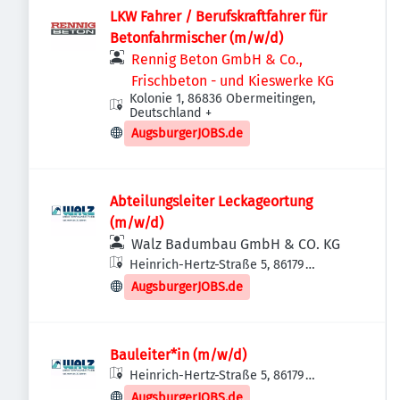
LKW Fahrer / Berufskraftfahrer für
Betonfahrmischer (m/w/d)
Rennig Beton GmbH & Co.,
Frischbeton - und Kieswerke KG
Kolonie 1, 86836 Obermeitingen,
Deutschland
+
AugsburgerJOBS.de
Abteilungsleiter Leckageortung
(m/w/d)
Walz Badumbau GmbH & CO. KG
Heinrich-Hertz-Straße 5, 86179
Augsburg, Deutschland
AugsburgerJOBS.de
Bauleiter*in (m/w/d)
Heinrich-Hertz-Straße 5, 86179
Augsburg, Deutschland
AugsburgerJOBS.de