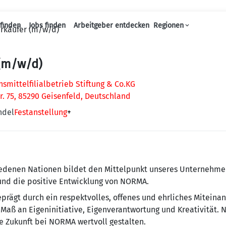
finden
Jobs finden
Arbeitgeber entdecken
Regionen
rkäufer (m/w/d)
Haupt-Navigation
 (m/w/d)
mittelfilialbetrieb Stiftung & Co.KG
r. 75, 85290 Geisenfeld, Deutschland
ndel
Festanstellung
+
e­de­nen Na­tio­nen bildet den Mit­tel­punkt un­se­res Un­ter­neh­
 und die positive Entwicklung von NORMA.
ägt durch ein re­spekt­vol­les, offenes und ehr­li­ches Mit­ein­a
Maß an Eigeninitiative, Eigenverantwortung und Krea­ti­vi­tät. 
 Zukunft bei NORMA wertvoll gestalten.