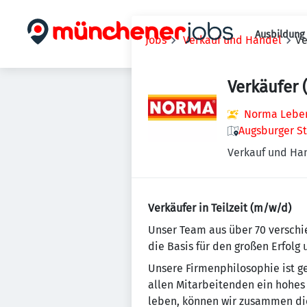
Ausbildung 
Jobs
Verkauf und Handel
Ve
Verkäufer
Norma Lebens
Augsburger St
Verkauf und Ha
Verkäufer in Teilzeit (m/w/d)
Un­se­r Team aus über 70 ver­schi
die Basis für den großen Erfolg
Unsere Firmenphilosophie ist gepr
allen Mitarbeitenden ein ho­hes 
leben, können wir zusammen die