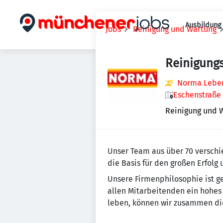
Ausbildung 
Jobs
Reinigung und Wartung
Reinigungs
Norma Lebens
Eschenstraße 
Reinigung und 
Un­se­r Team aus über 70 ver­schi
die Basis für den großen Erfolg
Unsere Firmenphilosophie ist gepr
allen Mitarbeitenden ein ho­hes 
leben, können wir zusammen die