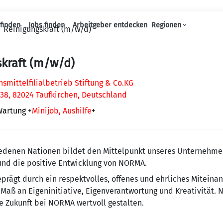
finden
Jobs finden
Arbeitgeber entdecken
Regionen
Reinigungskraft (m/w/d)
Haupt-Navigation
kraft (m/w/d)
mittelfilialbetrieb Stiftung & Co.KG
38, 82024 Taufkirchen, Deutschland
Wartung
+
Minijob, Aushilfe
+
e­de­nen Na­tio­nen bildet den Mit­tel­punkt un­se­res Un­ter­neh­
 und die positive Entwicklung von NORMA.
ägt durch ein re­spekt­vol­les, offenes und ehr­li­ches Mit­ein­a
Maß an Eigeninitiative, Eigenverantwortung und Krea­ti­vi­tät. 
 Zukunft bei NORMA wertvoll gestalten.