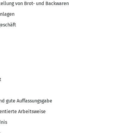
tellung von Brot- und Backwaren
anlagen
geschäft
t
nd gute Auffassungsgabe
entierte Arbeitsweise
dnis
e