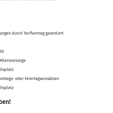
ungen durch Tarifvertrag garantiert
ld
Altersvorsorge
itsplatz
onntags- oder Feiertagseinsätzen
itsplatz
ben!