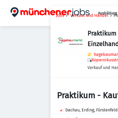
Ausbildung 
Jobs
Verkauf und Handel
Pr
Praktikum
Einzelhand
hagebaumar
Kopernikusstr
Verkauf und Ha
Praktikum - Kau
Dachau, Erding, Fürstenfel