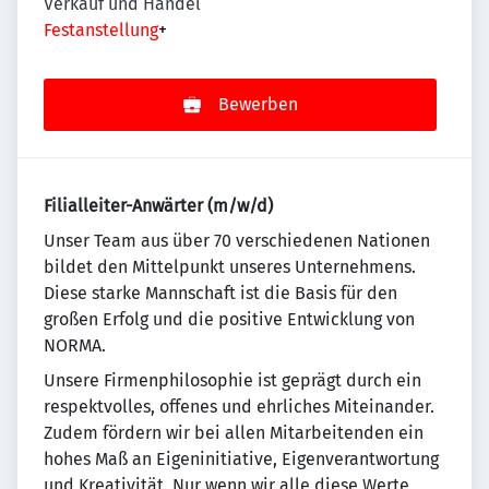
Verkauf und Handel
Festanstellung
+
Bewerben
Filialleiter-Anwärter (m/w/d)
Un­se­r Team aus über 70 ver­schie­de­nen Na­tio­nen
bildet den Mit­tel­punkt un­se­res Un­ter­neh­mens.
Diese starke Mannschaft ist die Basis für den
großen Erfolg und die positive Entwicklung von
NORMA.
Unsere Firmenphilosophie ist geprägt durch ein
re­spekt­vol­les, offenes und ehr­li­ches Mit­ein­an­der.
Zudem fördern wir bei allen Mitarbeitenden ein
ho­hes Maß an Eigeninitiative, Eigenverantwortung
und Krea­ti­vi­tät. Nur wenn wir alle diese Werte