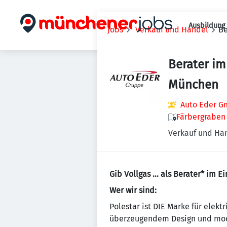
Ausbildung 
Jobs
Verkauf und Handel
Be
Berater im
München
Auto Eder 
Färbergraben
Verkauf und Ha
Gib Vollgas … als Berater* im E
Wer wir sind:
Polestar ist DIE Marke für elek
überzeugendem Design und moder