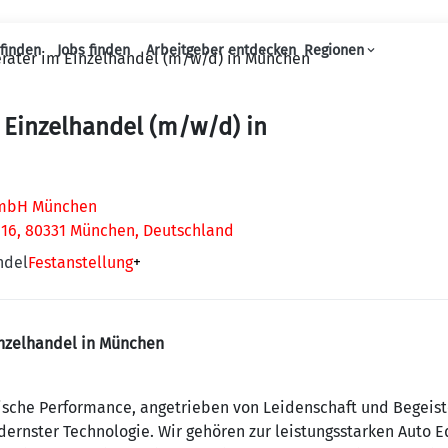
finden
Jobs finden
Arbeitgeber entdecken
Regionen
rater im Einzelhandel (m/w/d) in München
Haupt-Navigation
 Einzelhandel (m/w/d) in
GmbH München
 16, 80331 München, Deutschland
ndel
Festanstellung
+
inzelhandel in München
trische Performance, angetrieben von Leidenschaft und Begeis
nster Technologie. Wir gehören zur leistungsstarken Auto E