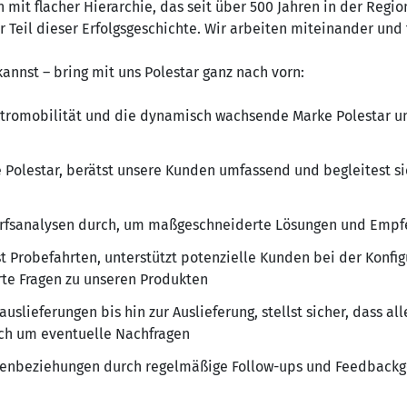
it flacher Hierarchie, das seit über 500 Jahren in der Region
r Teil dieser Erfolgsgeschichte. Wir arbeiten miteinander und 
kannst – bring mit uns Polestar ganz nach vorn:
ektromobilität und die dynamisch wachsende Marke Polestar un
e Polestar, berätst unsere Kunden umfassend und begleitest 
arfsanalysen durch, um maßgeschneiderte Lösungen und Empf
t Probefahrten, unterstützt potenzielle Kunden bei der Konfi
rte Fragen zu unseren Produkten
uslieferungen bis hin zur Auslieferung, stellst sicher, dass al
ch um eventuelle Nachfragen
undenbeziehungen durch regelmäßige Follow-ups und Feedback