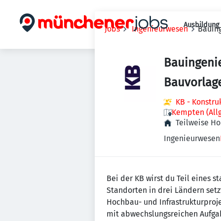
Ausbildung 
Jobs
Ingenieurwesen
Bauing
Bauingeni
Bauvorlage
KB - Konstr
Kempten (All
Teilweise H
Ingenieurwesen
Bei der KB wirst du Teil eines
Standorten in drei Ländern set
Hochbau- und Infrastrukturproje
mit abwechslungsreichen Aufg