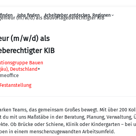
finden
Jobs finden
Arbeitgeber entdecken
Regionen
enieur (m/w/d) als Bauvorlageberechtigter KIB
Haupt-Navigation
eur (m/w/d) als
berechtigter KIB
uktionsgruppe Bauen
gäu), Deutschland
+
omeoffice
Festanstellung
 starken Teams, das gemeinsam Großes bewegt. Mit über 200 Ko
zt du mit uns Maßstäbe in der Beratung, Planung, Verwaltung,
kte. Ob Brücke oder Schiene, Klinik oder Kindergarten – bei 
aben in einem menschenzugewandten Arbeitsumfeld.