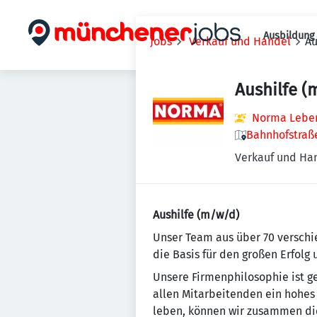
Ausbildung 
Jobs
Verkauf und Handel
Au
Aushilfe (
Norma Lebens
Bahnhofstraße
Verkauf und Ha
Aushilfe (m/w/d)
Un­se­r Team aus über 70 ver­schi
die Basis für den großen Erfolg
Unsere Firmenphilosophie ist gepr
allen Mitarbeitenden ein ho­hes 
leben, können wir zusammen die