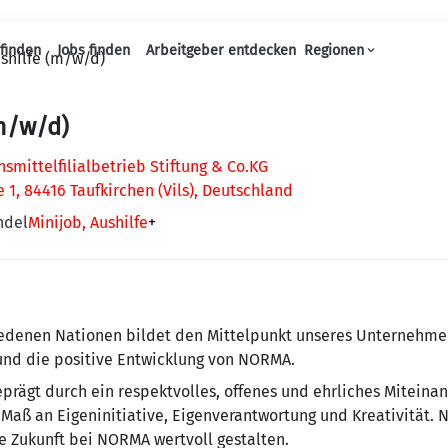
finden
Jobs finden
Arbeitgeber entdecken
Regionen
shilfe (m/w/d)
Haupt-Navigation
m/w/d)
mittelfilialbetrieb Stiftung & Co.KG
 1, 84416 Taufkirchen (Vils), Deutschland
ndel
Minijob, Aushilfe
+
e­de­nen Na­tio­nen bildet den Mit­tel­punkt un­se­res Un­ter­neh­
 und die positive Entwicklung von NORMA.
ägt durch ein re­spekt­vol­les, offenes und ehr­li­ches Mit­ein­a
Maß an Eigeninitiative, Eigenverantwortung und Krea­ti­vi­tät. 
 Zukunft bei NORMA wertvoll gestalten.