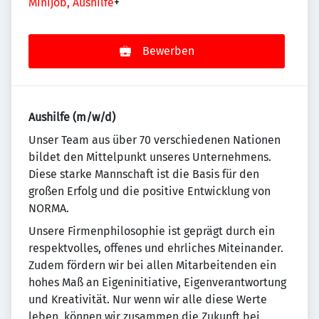
Minijob, Aushilfe
+
Bewerben
Aushilfe (m/w/d)
Un­se­r Team aus über 70 ver­schie­de­nen Na­tio­nen
bildet den Mit­tel­punkt un­se­res Un­ter­neh­mens.
Diese starke Mannschaft ist die Basis für den
großen Erfolg und die positive Entwicklung von
NORMA.
Unsere Firmenphilosophie ist geprägt durch ein
re­spekt­vol­les, offenes und ehr­li­ches Mit­ein­an­der.
Zudem fördern wir bei allen Mitarbeitenden ein
ho­hes Maß an Eigeninitiative, Eigenverantwortung
und Krea­ti­vi­tät. Nur wenn wir alle diese Werte
leben, können wir zusammen die Zukunft bei