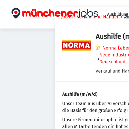
Ausbildung 
Jobs
Verkauf und Handel
Au
Aushilfe (
Norma Lebens
Neue Industri
Deutschland
Verkauf und Ha
Aushilfe (m/w/d)
Un­se­r Team aus über 70 ver­schi
die Basis für den großen Erfolg
Unsere Firmenphilosophie ist gepr
allen Mitarbeitenden ein ho­hes 