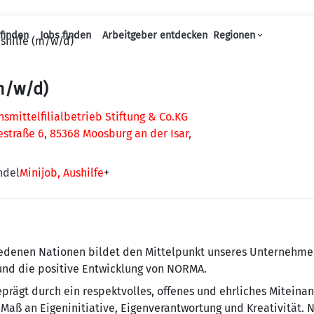
finden
Jobs finden
Arbeitgeber entdecken
Regionen
shilfe (m/w/d)
Haupt-Navigation
m/w/d)
mittelfilialbetrieb Stiftung & Co.KG
estraße 6, 85368 Moosburg an der Isar,
ndel
Minijob, Aushilfe
+
e­de­nen Na­tio­nen bildet den Mit­tel­punkt un­se­res Un­ter­neh­
 und die positive Entwicklung von NORMA.
ägt durch ein re­spekt­vol­les, offenes und ehr­li­ches Mit­ein­a
Maß an Eigeninitiative, Eigenverantwortung und Krea­ti­vi­tät. 