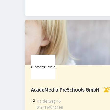
AcadeMedia PreSchools GmbH
Haidelweg 46

81241 München
