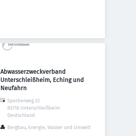
Abwasserzweckverband
Unterschleißheim, Eching und
Neufahrn
Sperberweg 22

85716 Unterschleißheim

Deutschland
Bergbau, Energie, Wasser und Umwelt