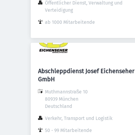
Öffentlicher Dienst, Verwaltung und 
Verteidigung
ab 1000 Mitarbeitende
Abschleppdienst Josef Eichenseher
GmbH
Muthmannstraße 10

80939 München

Deutschland
Verkehr, Transport und Logistik
50 - 99 Mitarbeitende