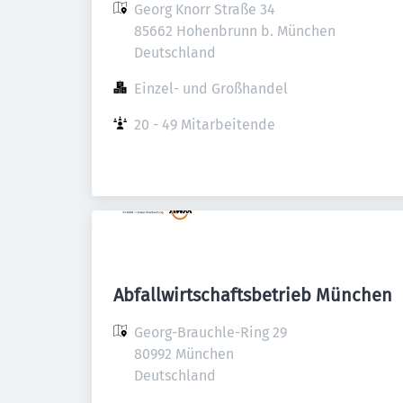
Georg Knorr Straße 34

85662 Hohenbrunn b. München

Deutschland
Einzel- und Großhandel
20 - 49 Mitarbeitende
Abfallwirtschaftsbetrieb München
Georg-Brauchle-Ring 29

80992 München

Deutschland