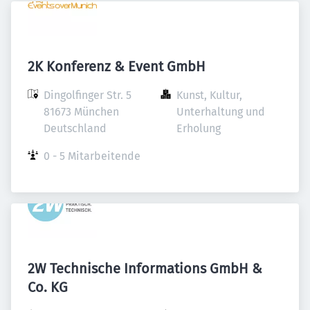
2K Konferenz & Event GmbH
Dingolfinger Str. 5

Kunst, Kultur, 
81673 München

Unterhaltung und 
Deutschland
Erholung
0 - 5 Mitarbeitende
2W Technische Informations GmbH &
Co. KG