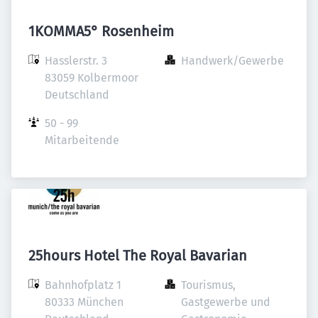
1KOMMA5° Rosenheim
Hasslerstr. 3

Handwerk/Gewerbe
83059 Kolbermoor

Deutschland
50 - 99 
Mitarbeitende
25hours Hotel The Royal Bavarian
Bahnhofplatz 1

Tourismus, 
80333 München

Gastgewerbe und 