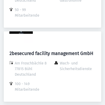
Deutschland
Gastronomie
50 - 99 
Mitarbeitende
2besecured facility management GmbH
Am Froschbächle 8

Wach- und 
77815 Bühl

Sicherheitsdienste
Deutschland
100 - 149 
Mitarbeitende