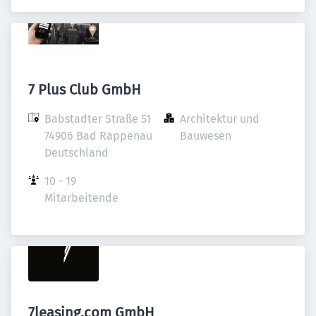
7 Plus Club GmbH
Babstadter Straße 51

Architektur und 
74906 Bad Rappenau

Bauwesen
Deutschland
10 - 19 
Mitarbeitende
7leasing.com GmbH