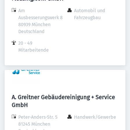
Am 
Automobil und 
Ausbesserungswerk 8

Fahrzeugbau
80939 München

Deutschland
20 - 49 
Mitarbeitende
A. Greitner Gebäudereinigung + Service
GmbH
Peter-Anders-Str. 5

Handwerk/Gewerbe
81245 München
