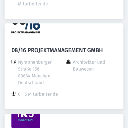
Mitarbeitende
08/16 PROJEKTMANAGEMENT GMBH
Nymphenburger 
Architektur und 
Straße 156

Bauwesen
80634 München

Deutschland
0 - 5 Mitarbeitende