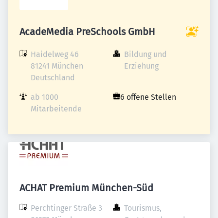
AcadeMedia PreSchools GmbH
Haidelweg 46

Bildung und 
81241 München

Erziehung
Deutschland
ab 1000 
6 offene Stellen
Mitarbeitende
ACHAT Premium München-Süd
Perchtinger Straße 3

Tourismus, 