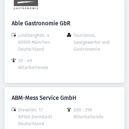
Able Gastronomie GbR
Lindberghstr. 4

Tourismus, 
80939 München

Gastgewerbe und 
Deutschland
Gastronomie
20 - 49 
Mitarbeitende
ABM-Mess Service GmbH
Dieselstr. 17

200 - 299 
89160 Dornstadt

Mitarbeitende
Deutschland