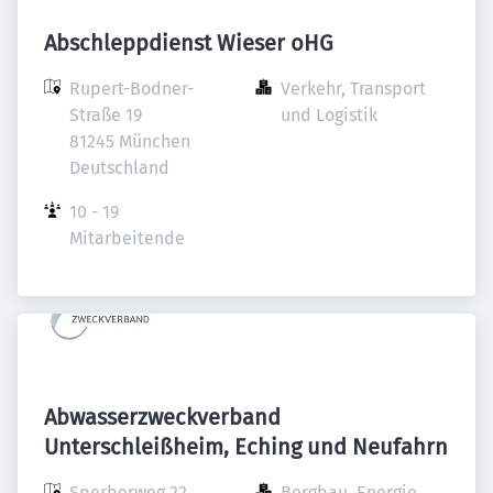
Abschleppdienst Wieser oHG
Rupert-Bodner-
Verkehr, Transport 
Straße 19

und Logistik
81245 München

Deutschland
10 - 19 
Mitarbeitende
Abwasserzweckverband
Unterschleißheim, Eching und Neufahrn
Sperberweg 22

Bergbau, Energie, 