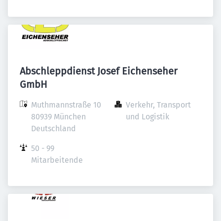
Abschleppdienst Josef Eichenseher
GmbH
Muthmannstraße 10

Verkehr, Transport 
80939 München

und Logistik
Deutschland
50 - 99 
Mitarbeitende