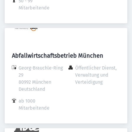
50 - 99 
Mitarbeitende
Abfallwirtschaftsbetrieb München
Georg-Brauchle-Ring 
Öffentlicher Dienst, 
29

Verwaltung und 
80992 München

Verteidigung
Deutschland
ab 1000 
Mitarbeitende