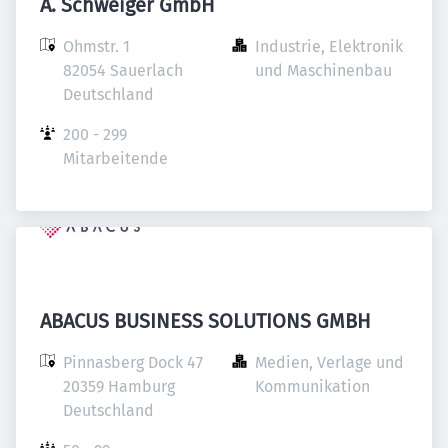
A. Schweiger GmbH
Ohmstr. 1

Industrie, Elektronik 
82054 Sauerlach

und Maschinenbau
Deutschland
200 - 299 
Mitarbeitende
ABACUS BUSINESS SOLUTIONS GMBH
Pinnasberg Dock 47

Medien, Verlage und 
20359 Hamburg

Kommunikation
Deutschland