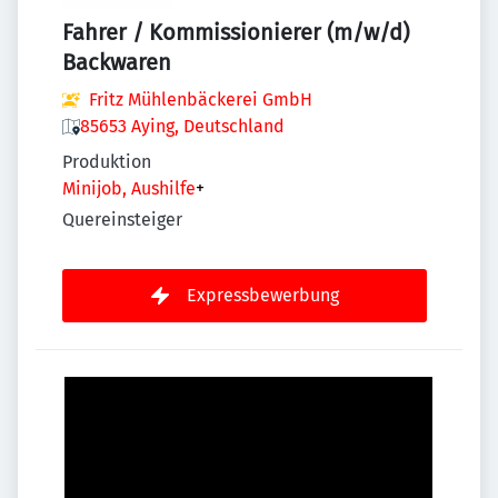
Fahrer / Kommissionierer (m/w/d)
Backwaren
Fritz Mühlenbäckerei GmbH
85653 Aying, Deutschland
Produktion
Minijob, Aushilfe
+
Quereinsteiger
Expressbewerbung